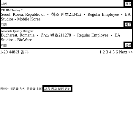
지원
공유
CK HM Testing 2
Seoul, Korea, Republic of
•
참조 번호213452
•
Regular Employee
•
EA
Studios - Mobile Korea
지원
공유
Associate Quality Designer
Bucharest, Romania
•
참조 번호211278
•
Regular Employee
•
EA
Studios - BioWare
지원
공유
페이지
1-20 448건 결과
1
2
3
4
5
6
Next >>
원하는 내용을 찾지 못하셨나요?
채용 공고 알림 생성
저작권 © 2026
지원자 개인정보 보호 공지
수집 시 알림(캘리포니아)