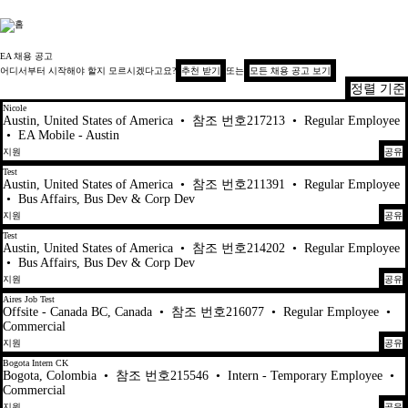
Electronic Arts
EA 채용 공고
어디서부터 시작해야 할지 모르시겠다고요?
추천 받기
또는
모든 채용 공고 보기
정렬 기준
1-20 448건 결과
Nicole
Austin, United States of America
•
참조 번호217213
•
Regular Employee
•
EA Mobile - Austin
지원
공유
Test
Austin, United States of America
•
참조 번호211391
•
Regular Employee
•
Bus Affairs, Bus Dev & Corp Dev
지원
공유
Test
Austin, United States of America
•
참조 번호214202
•
Regular Employee
•
Bus Affairs, Bus Dev & Corp Dev
지원
공유
Aires Job Test
Offsite - Canada BC, Canada
•
참조 번호216077
•
Regular Employee
•
Commercial
지원
공유
Bogota Intern CK
Bogota, Colombia
•
참조 번호215546
•
Intern - Temporary Employee
•
Commercial
지원
공유