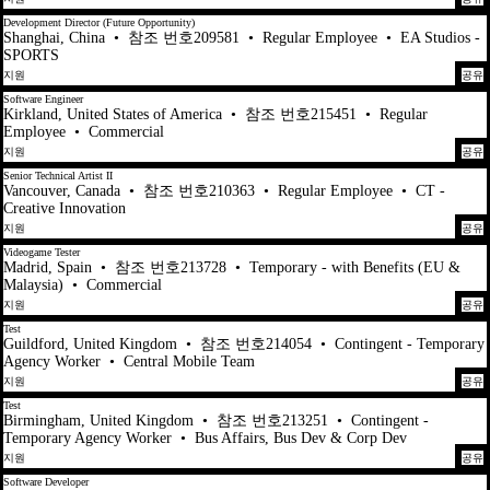
Development Director (Future Opportunity)
Shanghai, China
•
참조 번호209581
•
Regular Employee
•
EA Studios -
SPORTS
지원
공유
Software Engineer
Kirkland, United States of America
•
참조 번호215451
•
Regular
Employee
•
Commercial
지원
공유
Senior Technical Artist II
Vancouver, Canada
•
참조 번호210363
•
Regular Employee
•
CT -
Creative Innovation
지원
공유
Videogame Tester
Madrid, Spain
•
참조 번호213728
•
Temporary - with Benefits (EU &
Malaysia)
•
Commercial
지원
공유
Test
Guildford, United Kingdom
•
참조 번호214054
•
Contingent - Temporary
Agency Worker
•
Central Mobile Team
지원
공유
Test
Birmingham, United Kingdom
•
참조 번호213251
•
Contingent -
Temporary Agency Worker
•
Bus Affairs, Bus Dev & Corp Dev
지원
공유
Software Developer