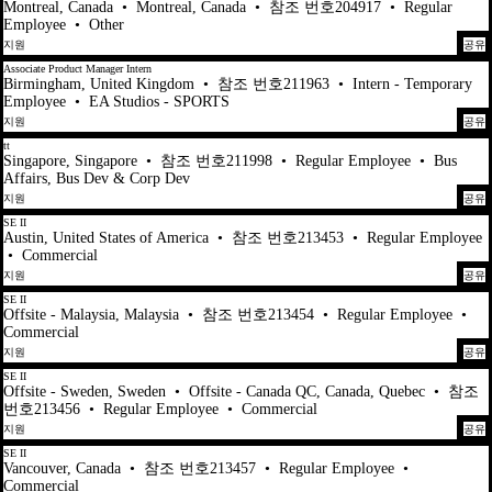
Montreal, Canada
•
Montreal, Canada
•
참조 번호204917
•
Regular
Employee
•
Other
지원
공유
Associate Product Manager Intern
Birmingham, United Kingdom
•
참조 번호211963
•
Intern - Temporary
Employee
•
EA Studios - SPORTS
지원
공유
tt
Singapore, Singapore
•
참조 번호211998
•
Regular Employee
•
Bus
Affairs, Bus Dev & Corp Dev
지원
공유
SE II
Austin, United States of America
•
참조 번호213453
•
Regular Employee
•
Commercial
지원
공유
SE II
Offsite - Malaysia, Malaysia
•
참조 번호213454
•
Regular Employee
•
Commercial
지원
공유
SE II
Offsite - Sweden, Sweden
•
Offsite - Canada QC, Canada, Quebec
•
참조
번호213456
•
Regular Employee
•
Commercial
지원
공유
SE II
Vancouver, Canada
•
참조 번호213457
•
Regular Employee
•
Commercial