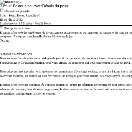
CK HM Testing 2
Electronic Arts
Accueil
Postes à pourvoir
Détails du poste
Informations générales
Sites
: Seoul, Korea, Republic of
ID du rôle
213452
Studio/service
EA Studios - Mobile Korea
Descriptions et critères
Electronic Arts crée des expériences de divertissement exceptionnelles qui inspirent les joueurs et les fans du mo
comptent. Une équipe dans laquelle chacun fait évoluer le jeu.
Testing
À propos d'Electronic Arts
Nous sommes fiers de notre vaste catalogue de jeux et d’expériences, de nos sites à travers le monde et des multip
l’apprentissage et à l’expérimentation, nous vous offrons les conditions qui vous permettront de faire un travail 
Nous adoptons une approche holistique pour nos programmes d'avantages sociaux, en mettant l'accent sur le bie
couverture médicale, un soutien au bien-être mental, de l'épargne pour votre retraite, des congés payés, des c
Electronic Arts offre des opportunités d'emploi équitables. Toutes les décisions de recrutement sont prises sans pri
situation de handicap, l'état de santé, la grossesse, le statut marital ou familial, le statut militaire ou toute a
de handicap, conformément à la loi en vigueur.