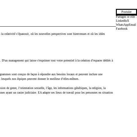
Postuler
Partagez ce rôle :
LinkedIn
X
WhatsApp
Email
Facebook
 la créativité s’épanouit, où les nouvelles perspectives sont bienvenues et où les idées
té. D'un management qui laisse s'exprimer tout votre potentiel à la création d’espaces dédiés à
ogrammes sont conçus de façon à répondre aux besoins locaux et peuvent inclure une
s lesquels nos équipes peuvent donner le meilleur d’elles-mêmes.
sion de genre, l’orientation sexuelle, l’âge, les informations génétiques, la religion, la
onnes ayant un casier judiciaire. EA adapte ses lieux de travail pour les personnes en situation