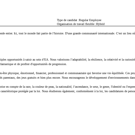
Type de candidat
Regular Employee
Organisation de travail flexible
Hybrid
nde entier. Ici, tout le monde fait partie de l’histoire. D'une grande communauté internationale. C'est un lieu où
les opportunités à saisir au sein d’EA. Nous valorisons l’adaptabilité, la résilience, la créativité et la curiosi
fantastique et de profiter d'opportunités de progression.
n-être physique, émotionnel, financier, professionnel et communautaire qui favorise une vie équilibrée. Ces pr
ongés parentaux, des jeux gratuits et bien plus encore. Nous encourageons le développement d'environnements dan
se en compte de la race, la couleur de peau, la nationalité, l’ascendance, le sexe, le genre, l'identité ou l'expres
utre caractéristique protégée par la loi. Nous étudierons également, conformément à la loi, les candidatures de pers