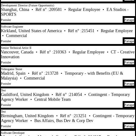
Development Director (Future Opportunity)
Shanghai, China
•
Réf n° :209581
•
Regular Employee
•
EA Studios -
SPORTS
Postuler
Partager
Software Engineer
Kirkland, United States of America
•
Réf n° :215451
•
Regular Employee
•
Commercial
Postuler
Partager
Senior Technical Artist II
Vancouver, Canada
•
Réf n° :210363
•
Regular Employee
•
CT - Creative
Innovation
Postuler
Partager
Videogame Tester
Madrid, Spain
•
Réf n° :213728
•
Temporary - with Benefits (EU &
Malaysia)
•
Commercial
Postuler
Partager
Test
Guildford, United Kingdom
•
Réf n° :214054
•
Contingent - Temporary
Agency Worker
•
Central Mobile Team
Postuler
Partager
Test
Birmingham, United Kingdom
•
Réf n° :213251
•
Contingent - Temporary
Agency Worker
•
Bus Affairs, Bus Dev & Corp Dev
Postuler
Partager
Software Developer