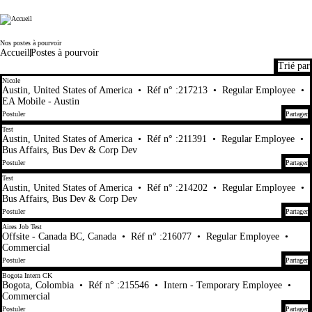
Electronic Arts
Nos postes à pourvoir
Accueil
Postes à pourvoir
Trié par
1-20 sur 448 Aucun résultat
Nicole
Austin, United States of America
•
Réf n° :217213
•
Regular Employee
•
EA Mobile - Austin
Postuler
Partager
Test
Austin, United States of America
•
Réf n° :211391
•
Regular Employee
•
Bus Affairs, Bus Dev & Corp Dev
Postuler
Partager
Test
Austin, United States of America
•
Réf n° :214202
•
Regular Employee
•
Bus Affairs, Bus Dev & Corp Dev
Postuler
Partager
Aires Job Test
Offsite - Canada BC, Canada
•
Réf n° :216077
•
Regular Employee
•
Commercial
Postuler
Partager
Bogota Intern CK
Bogota, Colombia
•
Réf n° :215546
•
Intern - Temporary Employee
•
Commercial
Postuler
Partager