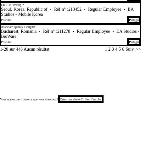
CK HM Testing 2
Seoul, Korea, Republic of
•
Réf n° :213452
•
Regular Employee
•
EA
Studios - Mobile Korea
Postuler
Partager
Associate Quality Designer
Bucharest, Romania
•
Réf n° :211278
•
Regular Employee
•
EA Studios -
BioWare
Postuler
Partager
Page
1-20 sur 448 Aucun résultat
1
2
3
4
5
6
Suiv. >>
Vous n'avez pas trouvé ce que vous cherchez ?
Créez une alerte d'offres d'emploi
Copyright © 2026
Information relative à la protection des données personnelles des candidats
Avis de collecte (Californie)