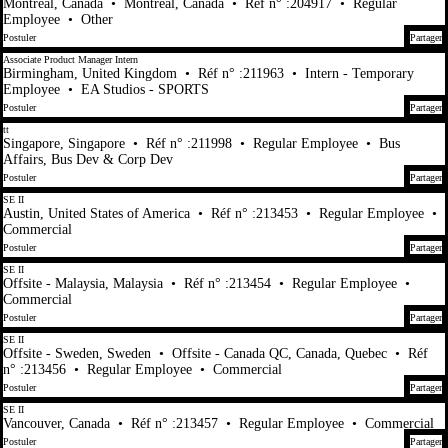
Montreal, Canada
•
Montreal, Canada
•
Réf n° :204917
•
Regular
Employee
•
Other
Postuler
Partager
Associate Product Manager Intern
Birmingham, United Kingdom
•
Réf n° :211963
•
Intern - Temporary
Employee
•
EA Studios - SPORTS
Postuler
Partager
tt
Singapore, Singapore
•
Réf n° :211998
•
Regular Employee
•
Bus
Affairs, Bus Dev & Corp Dev
Postuler
Partager
SE II
Austin, United States of America
•
Réf n° :213453
•
Regular Employee
•
Commercial
Postuler
Partager
SE II
Offsite - Malaysia, Malaysia
•
Réf n° :213454
•
Regular Employee
•
Commercial
Postuler
Partager
SE II
Offsite - Sweden, Sweden
•
Offsite - Canada QC, Canada, Quebec
•
Réf
n° :213456
•
Regular Employee
•
Commercial
Postuler
Partager
SE II
Vancouver, Canada
•
Réf n° :213457
•
Regular Employee
•
Commercial
Postuler
Partager