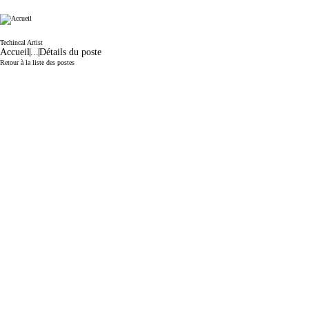
Electronic Arts
Techincal Artist
Accueil
...
Détails du poste
Retour à la liste des postes