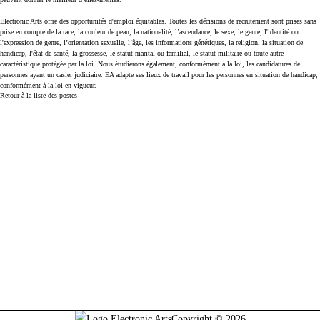
Electronic Arts offre des opportunités d'emploi équitables. Toutes les décisions de recrutement sont prises sans
prise en compte de la race, la couleur de peau, la nationalité, l’ascendance, le sexe, le genre, l'identité ou
l'expression de genre, l’orientation sexuelle, l’âge, les informations génétiques, la religion, la situation de
handicap, l'état de santé, la grossesse, le statut marital ou familial, le statut militaire ou toute autre
caractéristique protégée par la loi. Nous étudierons également, conformément à la loi, les candidatures de
personnes ayant un casier judiciaire. EA adapte ses lieux de travail pour les personnes en situation de handicap,
conformément à la loi en vigueur.
Retour à la liste des postes
Copyright © 2026