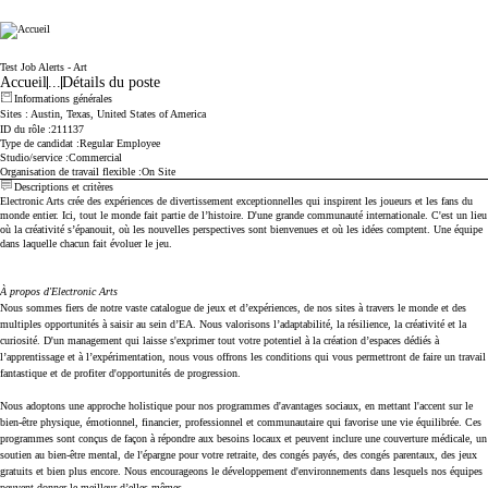
Electronic Arts
Test Job Alerts - Art
Accueil
...
Détails du poste
Informations générales
Sites
: Austin, Texas, United States of America
ID du rôle
211137
Type de candidat
Regular Employee
Studio/service
Commercial
Organisation de travail flexible
On Site
Descriptions et critères
Electronic Arts crée des expériences de divertissement exceptionnelles qui inspirent les joueurs et les fans du
monde entier. Ici, tout le monde fait partie de l’histoire. D'une grande communauté internationale. C'est un lieu
où la créativité s’épanouit, où les nouvelles perspectives sont bienvenues et où les idées comptent. Une équipe
dans laquelle chacun fait évoluer le jeu.
À propos d'Electronic Arts
Nous sommes fiers de notre vaste catalogue de jeux et d’expériences, de nos sites à travers le monde et des
multiples opportunités à saisir au sein d’EA. Nous valorisons l’adaptabilité, la résilience, la créativité et la
curiosité. D'un management qui laisse s'exprimer tout votre potentiel à la création d’espaces dédiés à
l’apprentissage et à l’expérimentation, nous vous offrons les conditions qui vous permettront de faire un travail
fantastique et de profiter d'opportunités de progression.
Nous adoptons une approche holistique pour nos programmes d'avantages sociaux, en mettant l'accent sur le
bien-être physique, émotionnel, financier, professionnel et communautaire qui favorise une vie équilibrée. Ces
programmes sont conçus de façon à répondre aux besoins locaux et peuvent inclure une couverture médicale, un
soutien au bien-être mental, de l'épargne pour votre retraite, des congés payés, des congés parentaux, des jeux
gratuits et bien plus encore. Nous encourageons le développement d'environnements dans lesquels nos équipes
peuvent donner le meilleur d’elles-mêmes.