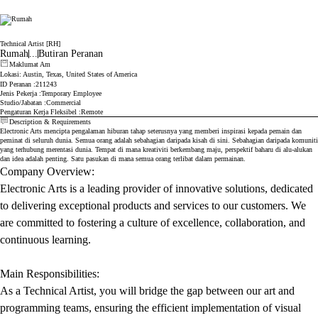
Electronic Arts
Technical Artist [RH]
Rumah
...
Butiran Peranan
Maklumat Am
Lokasi
: Austin, Texas, United States of America
ID Peranan
211243
Jenis Pekerja
Temporary Employee
Studio/Jabatan
Commercial
Pengaturan Kerja Fleksibel
Remote
Description & Requirements
Electronic Arts mencipta pengalaman hiburan tahap seterusnya yang memberi inspirasi kepada pemain dan
peminat di seluruh dunia. Semua orang adalah sebahagian daripada kisah di sini. Sebahagian daripada komuniti
yang terhubung merentasi dunia. Tempat di mana kreativiti berkembang maju, perspektif baharu di alu-alukan
dan idea adalah penting. Satu pasukan di mana semua orang terlibat dalam permainan.
Company Overview:
Electronic Arts is a leading provider of innovative solutions, dedicated
to delivering exceptional products and services to our customers. We
are committed to fostering a culture of excellence, collaboration, and
continuous learning.
Main Responsibilities:
As a Technical Artist, you will bridge the gap between our art and
programming teams, ensuring the efficient implementation of visual