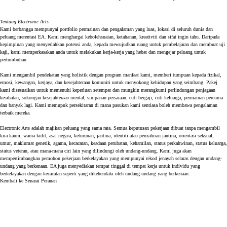
Tentang Electronic Arts
Kami berbangga mempunyai portfolio permainan dan pengalaman yang luas, lokasi di seluruh dunia dan
peluang merentasi EA. Kami menghargai kebolehsuaian, ketahanan, kreativiti dan sifat ingin tahu. Daripada
kepimpinan yang menyerlahkan potensi anda, kepada mewujudkan ruang untuk pembelajaran dan membuat uji
kaji, kami memperkasakan anda untuk melakukan kerja-kerja yang hebat dan mengejar peluang untuk
pertumbuhan.
Kami mengambil pendekatan yang holistik dengan program manfaat kami, memberi tumpuan kepada fizikal,
emosi, kewangan, kerjaya, dan kesejahteraan komuniti untuk menyokong kehidupan yang seimbang. Pakej
kami disesuaikan untuk memenuhi keperluan setempat dan mungkin merangkumi perlindungan penjagaan
kesihatan, sokongan kesejahteraan mental, simpanan persaraan, cuti bergaji, cuti keluarga, permainan percuma
dan banyak lagi. Kami memupuk persekitaran di mana pasukan kami sentiasa boleh membawa pengalaman
terbaik mereka.
Electronic Arts adalah majikan peluang yang sama rata. Semua keputusan pekerjaan dibuat tanpa mengambil
kira kaum, warna kulit, asal negara, keturunan, jantina, identiti atau penzahiran jantina, orientasi seksual,
umur, maklumat genetik, agama, kecacatan, keadaan perubatan, kehamilan, status perkahwinan, status keluarga,
status veteran, atau mana-mana ciri lain yang dilindungi oleh undang-undang. Kami juga akan
mempertimbangkan pemohon pekerjaan berkelayakan yang mempunyai rekod jenayah selaras dengan undang-
undang yang berkenaan. EA juga menyediakan tempat tinggal di tempat kerja untuk individu yang
berkelayakan dengan kecacatan seperti yang dikehendaki oleh undang-undang yang berkenaan.
Kembali ke Senarai Peranan