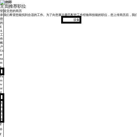
获取推荐
Electronic Arts
主页
推荐职位
登
提交您的简历
录
我们希望您能找到合适的工作。为了向您展示最匹配您工作经验和技能的职位，您上传简历后，我
上传简历文件
您
设备
的
E
A
工
作
账
户
Login
Us
er
na
m
e
Pa
ss
w
or
d
L
o
g
i
n
F
o
r