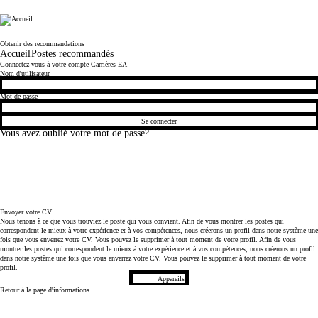
Electronic Arts
Obtenir des recommandations
Accueil
Postes recommandés
Connectez-vous à votre compte Carrières EA
Connexion
Nom d'utilisateur
Mot de passe
Se connecter
Vous avez oublié votre mot de passe?
Envoyer votre CV
Nous tenons à ce que vous trouviez le poste qui vous convient. Afin de vous montrer les postes qui
correspondent le mieux à votre expérience et à vos compétences, nous créerons un profil dans notre système une
fois que vous enverrez votre CV. Vous pouvez le supprimer à tout moment de votre profil. Afin de vous
montrer les postes qui correspondent le mieux à votre expérience et à vos compétences, nous créerons un profil
dans notre système une fois que vous enverrez votre CV. Vous pouvez le supprimer à tout moment de votre
profil.
Chargement du CV
Appareils
Retour à la page d'informations